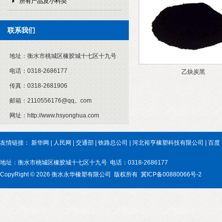
所有产品及小料类
联系我们
地址：
衡水市桃城区橡胶城十七区十九号
电话：
0318-2686177
乙炔炭黑
传真：
0318-2681906
邮箱：
2110556176@qq。com
网址：
http://www.hsyonghua.com
友情链接：
新华网
|
人民网
|
交通部
|
铁路总公司
|
河北裕亨橡塑科技有限公司
|
百度
地址：衡水市桃城区橡胶城十七区十九号 电话：0318-2686177
CopyRight © 2026 衡水永华橡塑有限公司 版权所有 冀ICP备00880066号-2