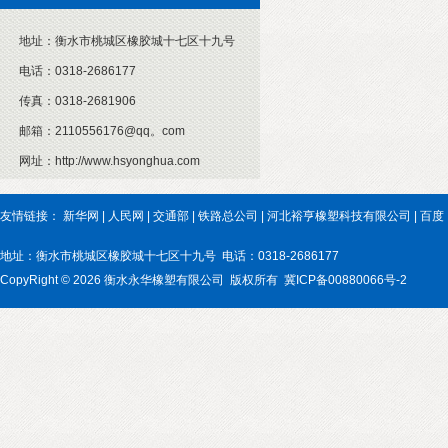
地址：
衡水市桃城区橡胶城十七区十九号
电话：
0318-2686177
传真：
0318-2681906
邮箱：
2110556176@qq。com
网址：
http://www.hsyonghua.com
友情链接：
新华网
|
人民网
|
交通部
|
铁路总公司
|
河北裕亨橡塑科技有限公司
|
百度
地址：衡水市桃城区橡胶城十七区十九号 电话：0318-2686177
CopyRight © 2026 衡水永华橡塑有限公司 版权所有 冀ICP备00880066号-2